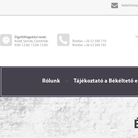
bekelteto@
Ügyfélfogadási rend:
Kedd, Szerda, Csütörtök:
Telefon: +36 52 500 710
9:00-12:00, 13:00-15:00
Telefon: +36 52 500 745
Rólunk
~
Tájékoztató a Békéltető e