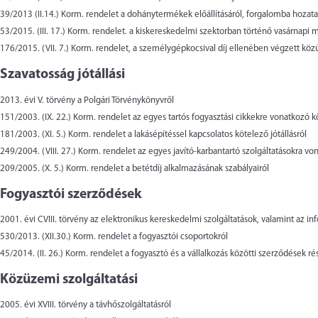
39/2013 (II.14.) Korm. rendelet
a dohánytermékek előállításáról, forgalomba hozatal
53/2015. (III. 17.) Korm. rendelet
. a kiskereskedelmi szektorban történő vasárnapi m
176/2015. (VII. 7.) Korm. rendelet
, a személygépkocsival díj ellenében végzett közút
Szavatosság jótállási
2013. évi V. törvény
a Polgári Törvénykönyvről
151/2003. (IX. 22.) Korm. rendelet
az egyes tartós fogyasztási cikkekre vonatkozó kö
181/2003. (XI. 5.) Korm. rendelet
a lakásépítéssel kapcsolatos kötelező jótállásról
249/2004. (VIII. 27.) Korm. rendelet
az egyes javító-karbantartó szolgáltatásokra von
209/2005. (X. 5.) Korm. rendelet
a betétdíj alkalmazásának szabályairól
Fogyasztói szerződések
2001. évi CVIII. törvény
az elektronikus kereskedelmi szolgáltatások, valamint az i
530/2013. (XII.30.) Korm. rendelet
a fogyasztói csoportokról
45/2014. (II. 26.) Korm. rendelet
a fogyasztó és a vállalkozás közötti szerződések rés
Közüzemi szolgáltatási
2005. évi XVIII. törvény
a távhőszolgáltatásról