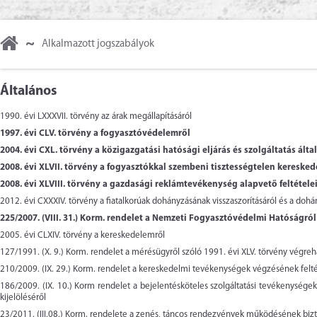
~
Alkalmazott jogszabályok
Általános
1990. évi LXXXVII. törvény
az árak megállapításáról
1997. évi CLV. törvény
a fogyasztóvédelemről
2004. évi CXL. törvény
a közigazgatási hatósági eljárás és szolgáltatás álta
2008. évi XLVII. törvény
a fogyasztókkal szembeni tisztességtelen kereskede
2008. évi XLVIII. törvény
a gazdasági reklámtevékenység alapvető feltételeir
2012. évi CXXXIV. törvény
a fiatalkorúak dohányzásának visszaszorításáról és a do
225/2007. (VIII. 31.) Korm. rendelet
a Nemzeti Fogyasztóvédelmi Hatóságról
2005. évi CLXIV. törvény
a kereskedelemről
127/1991. (X. 9.) Korm. rendelet
a mérésügyről szóló 1991. évi XLV. törvény végreha
210/2009. (IX. 29.) Korm. rendelet
a kereskedelmi tevékenységek végzésének feltét
186/2009. (IX. 10.) Korm rendelet
a bejelentésköteles szolgáltatási tevékenységek
kijelöléséről
23/2011. (III.08.) Korm. rendelete
a zenés, táncos rendezvények működésének bizt