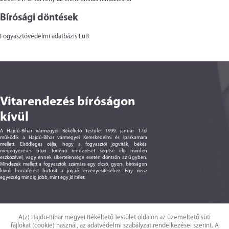
Bírósági döntések
Fogyasztóvédelmi adatbázis EuB
Vitarendezés bíróságon
kívül
A Hajdú-Bihar vármegyei Békéltető Testület 1999. január 1-től
működik a Hajdú-Bihar vármegyei Kereskedelmi és Iparkamara
mellett. Elsődleges célja, hogy a fogyasztói jogviták, békés
megegyezéses úton történő rendezését segítse elő minden
eszközével, vagy ennek sikertelensége esetén döntsön az ügyben.
Mindezek mellett a fogyasztók számára egy olcsó, gyors, bíróságon
kívüli hozzáférést biztosít a jogaik érvényesítéséhez. Egy rossz
egyezség mindig jobb, mint egy jó ítélet.
A(z) Hajdu-Bihar megyei Békéltető Testület oldalon az üzemeltető süti
fájlokat (cookie) használ, az adatvédelmi szabályzat rendelkezései szerint. A