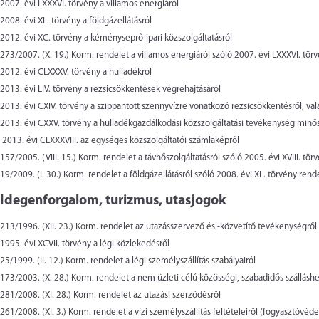
2007. évi LXXXVI. törvény
a villamos energiáról
2008. évi XL. törvény
a földgázellátásról
2012. évi XC. törvény
a kéményseprő-ipari közszolgáltatásról
273/2007. (X. 19.) Korm. rendelet
a villamos energiáról szóló 2007. évi LXXXVI. tö
2012. évi CLXXXV. törvény
a hulladékról
2013. évi LIV. törvény
a rezsicsökkentések végrehajtásáról
2013. évi CXIV. törvény
a szippantott szennyvízre vonatkozó rezsicsökkentésről, va
2013. évi CXXV. törvény
a hulladékgazdálkodási közszolgáltatási tevékenység minős
2013. évi CLXXXVIII.
az egységes közszolgáltatói számlaképről
157/2005. (VIII. 15.) Korm. rendelet
a távhőszolgáltatásról szóló 2005. évi XVIII. tö
19/2009. (I. 30.) Korm. rendelet
a földgázellátásról szóló 2008. évi XL. törvény ren
Idegenforgalom, turizmus, utasjogok
213/1996. (XII. 23.) Korm. rendelet
az utazásszervező és -közvetítő tevékenységről
1995. évi XCVII. törvény
a légi közlekedésről
25/1999. (II. 12.) Korm. rendelet
a légi személyszállítás szabályairól
173/2003. (X. 28.) Korm. rendelet
a nem üzleti célú közösségi, szabadidős szálláshel
281/2008. (XI. 28.) Korm. rendelet
az utazási szerződésről
261/2008. (XI. 3.) Korm. rendelet
a vízi személyszállítás feltételeiről (fogyasztóvéd