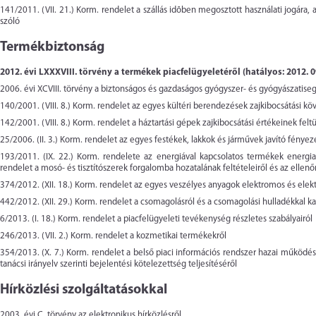
141/2011. (VII. 21.) Korm. rendelet
a szállás idõben megosztott használati jogára, 
szóló
Termékbiztonság
2012. évi LXXXVIII. törvény
a termékek piacfelügyeletéről (hatályos: 2012. 0
2006. évi XCVIII. törvény
a biztonságos és gazdaságos gyógyszer- és gyógyászatisegé
140/2001. (VIII. 8.) Korm. rendelet
az egyes kültéri berendezések zajkibocsátási kö
142/2001. (VIII. 8.) Korm. rendelet
a háztartási gépek zajkibocsátási értékeinek felt
25/2006. (II. 3.) Korm. rendelet
az egyes festékek, lakkok és járművek javító fénye
193/2011. (IX. 22.) Korm. rendelete
az energiával kapcsolatos termékek energia
rendelet
a mosó- és tisztítószerek forgalomba hozatalának feltételeiről és az ellenő
374/2012. (XII. 18.) Korm. rendelet
az egyes veszélyes anyagok elektromos és elek
442/2012. (XII. 29.) Korm. rendelet
a csomagolásról és a csomagolási hulladékkal k
6/2013. (I. 18.) Korm. rendelet
a piacfelügyeleti tevékenység részletes szabályairól
246/2013. (VII. 2.) Korm. rendelet
a kozmetikai termékekről
354/2013. (X. 7.) Korm. rendelet
a belső piaci információs rendszer hazai működésé
tanácsi irányelv szerinti bejelentési kötelezettség teljesítéséről
Hírközlési szolgáltatásokkal
2003. évi C. törvény
az elektronikus hírközlésről