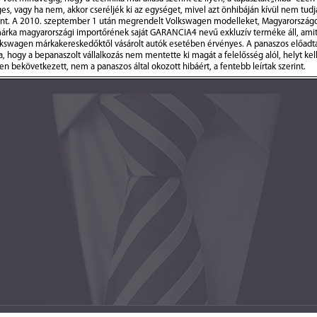
ges, vagy ha nem, akkor cseréljék ki az egységet, mivel azt önhibáján kívül nem tud
erint. A 2010. szeptember 1 után megrendelt Volkswagen modelleket, Magyarországon 
a márka magyarországi importőrének saját GARANCIA4 nevű exkluzív terméke áll, amit
 Volkswagen márkakereskedőktől vásárolt autók esetében érvényes. A panaszos előad
rra, hogy a bepanaszolt vállalkozás nem mentette ki magát a felelősség alól, helyt ke
ben bekövetkezett, nem a panaszos által okozott hibáért, a fentebb leírtak szerint.