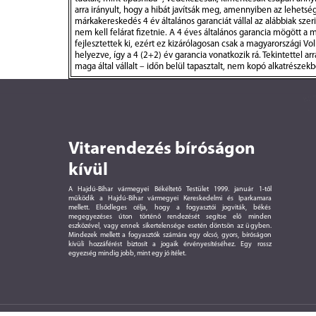
arra irányult, hogy a hibát javítsák meg, amennyiben az lehetsé
márkakereskedés 4 év általános garanciát vállal az alábbiak sz
nem kell felárat fizetnie. A 4 éves általános garancia mögött 
fejlesztettek ki, ezért ez kizárólagosan csak a magyarországi
helyezve, így a 4 (2+2) év garancia vonatkozik rá. Tekintettel a
maga által vállalt – időn belül tapasztalt, nem kopó alkatrészek
Vitarendezés bíróságon
kívül
A Hajdú-Bihar vármegyei Békéltető Testület 1999. január 1-től
működik a Hajdú-Bihar vármegyei Kereskedelmi és Iparkamara
mellett. Elsődleges célja, hogy a fogyasztói jogviták, békés
megegyezéses úton történő rendezését segítse elő minden
eszközével, vagy ennek sikertelensége esetén döntsön az ügyben.
Mindezek mellett a fogyasztók számára egy olcsó, gyors, bíróságon
kívüli hozzáférést biztosít a jogaik érvényesítéséhez. Egy rossz
egyezség mindig jobb, mint egy jó ítélet.