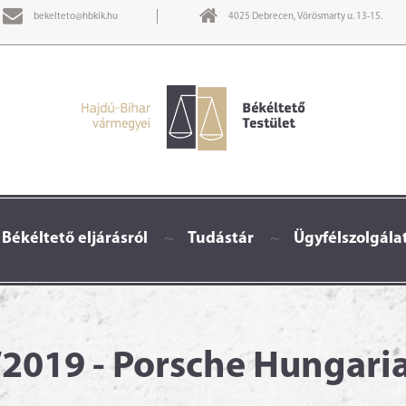
bekelteto@hbkik.hu
4025 Debrecen, Vörösmarty u. 13-15.
 Békéltető eljárásról
~
Tudástár
~
Ügyfélszolgála
2019 - Porsche Hungaria