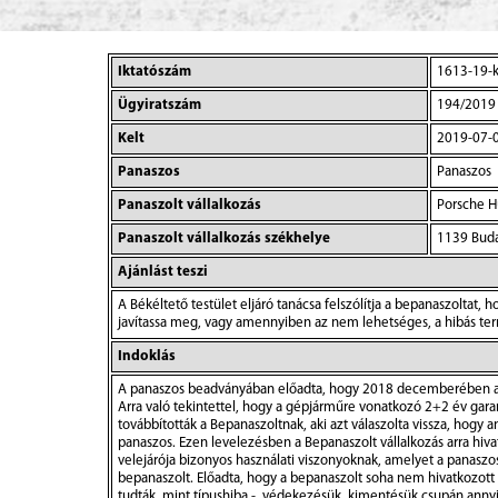
Iktatószám
1613-19-
Ügyiratszám
194/2019
Kelt
2019-07-
Panaszos
Panaszos
Panaszolt vállalkozás
Porsche Hu
Panaszolt vállalkozás székhelye
1139 Budap
Ajánlást teszi
A Békéltető testület eljáró tanácsa felszólítja a bepanaszoltat,
javítassa meg, vagy amennyiben az nem lehetséges, a hibás ter
Indoklás
A panaszos beadványában előadta, hogy 2018 decemberében azt
Arra való tekintettel, hogy a gépjárműre vonatkozó 2+2 év garanc
továbbították a Bepanaszoltnak, aki azt válaszolta vissza, hogy 
panaszos. Ezen levelezésben a Bepanaszolt vállalkozás arra hivat
velejárója bizonyos használati viszonyoknak, amelyet a panaszos 
bepanaszolt. Előadta, hogy a bepanaszolt soha nem hivatkozott ar
tudták, mint típushiba -, védekezésük, kimentésük csupán annyi