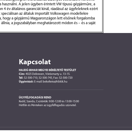
ja használni. A jelen ügyben érintett VW típusú gépjárműre, a
4 év általános garanciát kínál, ráadásul az ügyfeleknek ezért
 speciálisan az általuk importált Volkswagen modellekre
ta, hogy a gépjármű Magyarországon lett elsőnek forgalomba
ll állnia, a jogszabályban meghatározott módon és – és a saját
Kapcsolat
HAJDÚ-BIHAR MEGYEI BÉKÉLTETŐ TESTÜLET
Cím:
4025 Debrecen, Vörösmarty u. 13-15.
Tel:
52-500-710, 52-500-745, Fax: 52-500-720
Ügyintéző:
E-mail: bekelteto@hbkik.hu
ÜGYFÉLFOGADÁSI REND
Kedd, Szerda, Csütörtök: 9:00-12:00 és 13:00-15:00
Hétfőn és Pénteken az ügyfélfogadás szünetel.