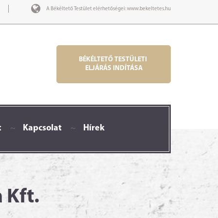
A Békéltető Testület elérhetőségei:
www.bekeltetes.hu
BÉKÉLTETŐ TESTÜLETI
ELJÁRÁS INDÍTÁSA
t
~
Kapcsolat
~
Hírek
 Kft.