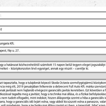
k
02
ngaria Kft.
est, Fáy u. 27.
 hogy a határozat kézhezvételétől számított 15 napon belül tegyen eleget jogszabályi k
méket – középkonzolon lévő egységet, annak egy részét – cserélje ki.
 tapasztalta, hogy a tulajdonát képező Skoda Octavia személygépjármű középkonz
ia még élt, 2019 januárjában felkereste a debreceni Full Auto Kft. márka szervizet, 
annak javítását nem hajlandó elvégezni garanciális javítás keretében. Ezt követően a 
kozással tagadta meg a javítást, hogy a technika mai állása, és a fizikai befolyásol
nem tudott elfogadni, mint indokot, hiszen álláspontja szerint a hiba a garanciális i
ra, hogy a garanciális idő lejárt volna, vagy abból kicsúszott volna a panaszos, vala
 volt mindvégig, hogy a technika mai állása szerint ez ilyen, a tapasztalt „hiba” 