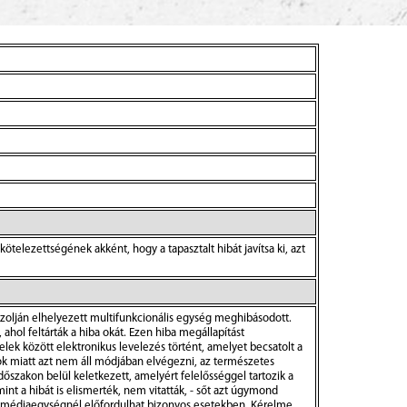
ötelezettségének akként, hogy a tapasztalt hibát javítsa ki, azt
olján elhelyezett multifunkcionális egység meghibásodott.
ahol feltárták a hiba okát. Ezen hiba megállapítást
felek között elektronikus levelezés történt, amelyet becsatolt a
ások miatt azt nem áll módjában elvégezni, az természetes
dőszakon belül keletkezett, amelyért felelősséggel tartozik a
mint a hibát is elismerték, nem vitatták, - sőt azt úgymond
ezen médiaegységnél előfordulhat bizonyos esetekben. Kérelme