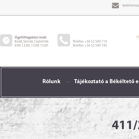
bekelteto@
Ügyfélfogadási rend:
Kedd, Szerda, Csütörtök:
Telefon: +36 52 500 710
9:00-12:00, 13:00-15:00
Telefon: +36 52 500 745
Rólunk
~
Tájékoztató a Békéltető e
411/