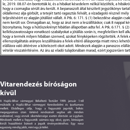
le, 2019. 08.07-én bontották ki, és a hibákat késedelem nélkül közölték, a hibákról 
hogy a csomagba sérült áru került. A bepanaszolt által készített jegyzőkönyv tart
oldallemez alja görbült, a tetejét tartó ragasztás felvált, a vízadagoló résznél mél
teljesítéséért ez alapján jótállást vállalt. A Ptk. 6: 171. § (1) bekezdése alapján cs
nem került sor. Önmagában az, hogy az árut nem a leszállításkor, csak 8 nappal k
bizonyítania, hogy a hűtőszekrényt hibátlan állapotban adta fel. A Ptk. 6:171. § (2)
kellékszavatosságra vonatkozó szabályokat a jótállás során is, megfelelően kell al
hogy a termék milyen hibában szenved, azokat fényképeken rögzítették. A felek eg
ellenszolgáltatás arányos leszállítására a felek eltérő álláspontja miatt nincs lehet
elállásra való áttérésre a kötelezett okot adott. Mindezek alapján a panaszos elállá
vételár visszatérítésére. Az áru az eladó tulajdonában marad, ezért jogszerűen tart
Vitarendezés bíróságon
kívül
A Hajdú-Bihar vármegyei Békéltető Testület 1999. január 1-től
működik a Hajdú-Bihar vármegyei Kereskedelmi és Iparkamara
mellett. Elsődleges célja, hogy a fogyasztói jogviták, békés
megegyezéses úton történő rendezését segítse elő minden
eszközével, vagy ennek sikertelensége esetén döntsön az ügyben.
Mindezek mellett a fogyasztók számára egy olcsó, gyors, bíróságon
kívüli hozzáférést biztosít a jogaik érvényesítéséhez. Egy rossz
egyezség mindig jobb, mint egy jó ítélet.