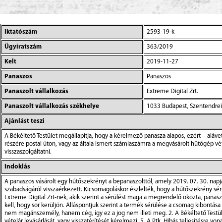
Iktatószám
2593-19-k
Ügyiratszám
363/2019
Kelt
2019-11-27
Panaszos
Panaszos
Panaszolt vállalkozás
Extreme Digital Zrt.
Panaszolt vállalkozás székhelye
1033 Budapest, Szentendrei 
Ajánlást teszi
A Békéltető Testület megállapítja, hogy a kérelmező panasza alapos, ezért – aláve
részére postai úton, vagy az általa ismert számlaszámra a megvásárolt hűtőgép vé
visszaszolgáltatni.
Indoklás
A panaszos vásárolt egy hűtőszekrényt a bepanaszolttól, amely 2019. 07. 30. napj
szabadságáról visszaérkezett. Kicsomagoláskor észlelték, hogy a hűtőszekrény sérül
Extreme Digital Zrt-nek, akik szerint a sérülést maga a megrendelő okozta, panas
kell, hogy sor kerüljön. Álláspontjuk szerint a termék sérülése a csomag kibontása 
nem magánszemély, hanem cég, így ez a jog nem illeti meg. 2. A Békéltető Testüle
vételár levásárlását, vagy visszatérítését kérelmezi. 5. A Ptk. Hibás teljesítésre v